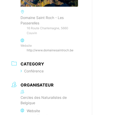
Domaine Saint Roch - Les
Passerelles
16 Route Charlemagne, 5660
Couvin
Website
http://www.domainesaintroch.be
CATEGORY
Conférence
ORGANISATEUR
Cercles des Naturalistes de
Belgique
Website