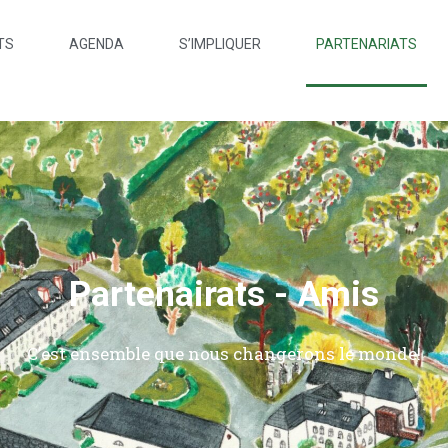
TS
AGENDA
S’IMPLIQUER
PARTENARIATS
Partenairats - Amis
C'est ensemble que nous changerons le monde!