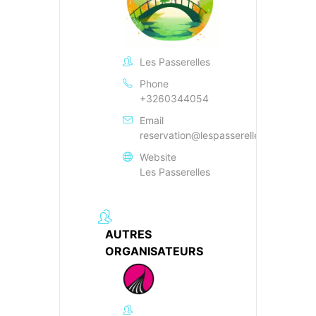
Les Passerelles
Phone
+3260344054
Email
reservation@lespasserelles.be
Website
Les Passerelles
AUTRES
ORGANISATEURS