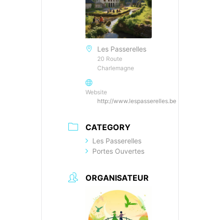
Les Passerelles
20 Route
Charlemagne
Website
http://www.lespasserelles.be
CATEGORY
Les Passerelles
Portes Ouvertes
ORGANISATEUR