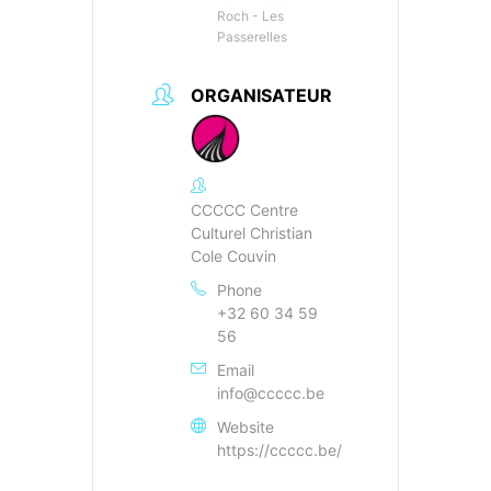
Roch - Les
Passerelles
ORGANISATEUR
CCCCC Centre
Culturel Christian
Cole Couvin
Phone
+32 60 34 59
56
Email
info@ccccc.be
Website
https://ccccc.be/