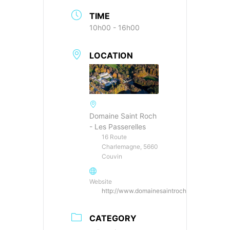
TIME
10h00 - 16h00
LOCATION
Domaine Saint Roch
- Les Passerelles
16 Route
Charlemagne, 5660
Couvin
Website
http://www.domainesaintroch.be
CATEGORY