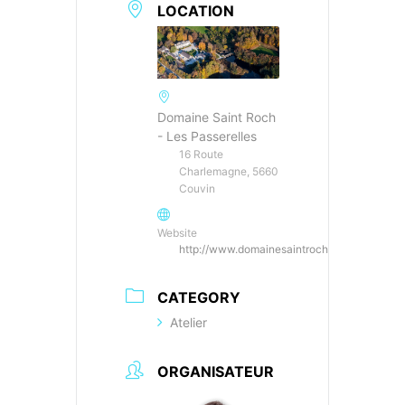
LOCATION
Domaine Saint Roch
- Les Passerelles
16 Route
Charlemagne, 5660
Couvin
Website
http://www.domainesaintroch.be
CATEGORY
Atelier
ORGANISATEUR